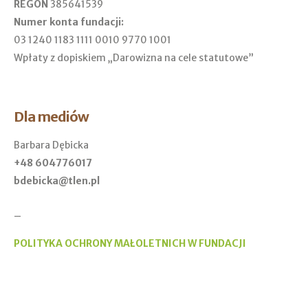
REGON
385641539
Numer konta fundacji:
03 1240 1183 1111 0010 9770 1001
Wpłaty z dopiskiem „Darowizna na cele statutowe”
Dla mediów
Barbara Dębicka
+48 604776017
bdebicka@tlen.pl
_
POLITYKA OCHRONY MAŁOLETNICH W FUNDACJI