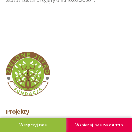
Statut został przyjęty dnia 10.02.2020 r.
Projekty
SprzątaMY las
Wesprzyj nas
Wspieraj nas za darmo