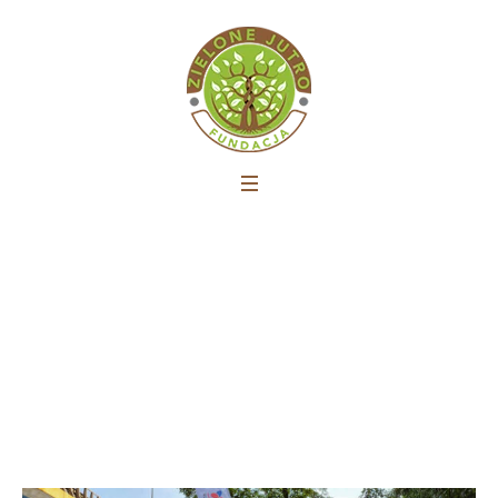
Akcja Czysta Wisła
Strona główna
»
Akcja Czysta Wisła