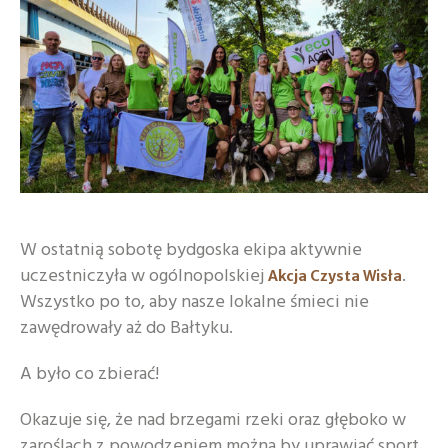
W ostatnią sobotę bydgoska ekipa aktywnie
uczestniczyła w ogólnopolskiej
.
Akcja Czysta Wisła
Wszystko po to, aby nasze lokalne śmieci nie
zawędrowały aż do Bałtyku.
A było co zbierać!
Okazuje się, że nad brzegami rzeki oraz głęboko w
zaroślach z powodzeniem można by uprawiać sport