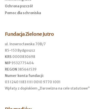
Ochrona pszczół
Pomoc dla schroniska
Fundacja Zielone Jutro
ul. Inowrocławska 70B/7
85-153 Bydgoszcz
KRS
0000830698
NIP
9532775404
REGON
385641539
Numer konta fundacji:
03 1240 1183 1111 0010 9770 1001
Wpłaty z dopiskiem „Darowizna na cele statutowe”