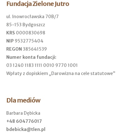
Fundacja Zielone Jutro
ul. Inowrocławska 70B/7
85-153 Bydgoszcz
KRS
0000830698
NIP
9532775404
REGON
385641539
Numer konta fundacji:
03 1240 1183 1111 0010 9770 1001
Wpłaty z dopiskiem „Darowizna na cele statutowe”
Dla mediów
Barbara Dębicka
+48 604776017
bdebicka@tlen.pl