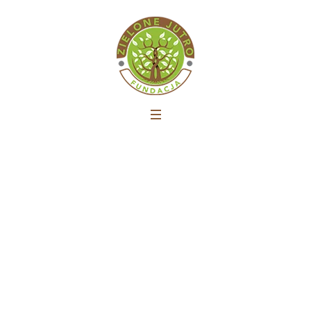
Akcja sprzątania lasu w
Bydgoszczy na osiedlu
Osowa Góra
Strona główna
»
Akcja sprzątania lasu w Bydgoszczy
na osiedlu Osowa Góra