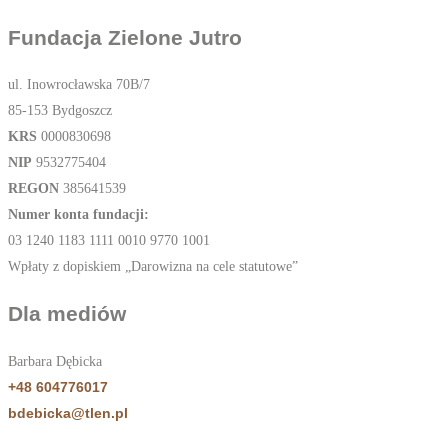
Fundacja Zielone Jutro
ul. Inowrocławska 70B/7
85-153 Bydgoszcz
KRS
0000830698
NIP
9532775404
REGON
385641539
Numer konta fundacji:
03 1240 1183 1111 0010 9770 1001
Wpłaty z dopiskiem „Darowizna na cele statutowe”
Dla mediów
Barbara Dębicka
+48 604776017
bdebicka@tlen.pl