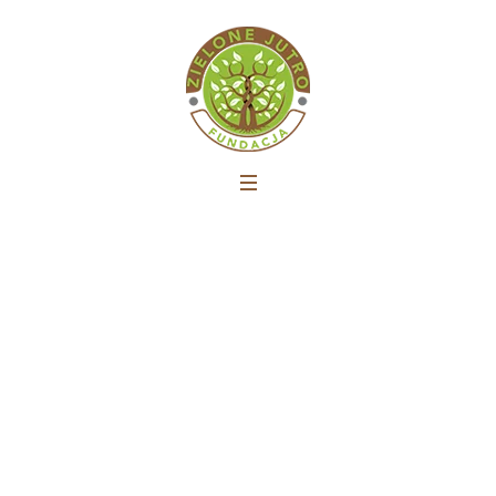
Budki dla jeżyków pod
dachem Szkoły Podst. nr 10
w Bydgoszczy
Strona główna
»
Budki dla jeżyków pod dachem
Szkoły Podst. nr 10 w Bydgoszczy