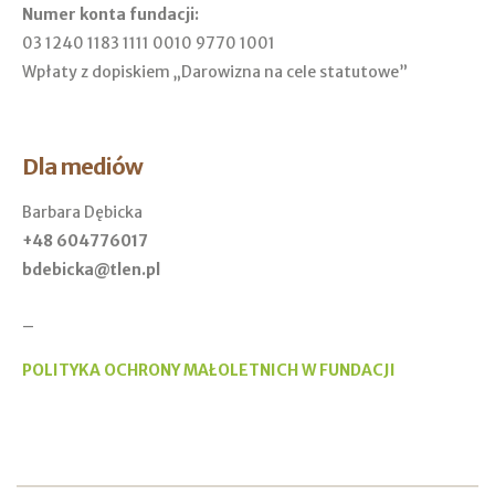
Numer konta fundacji:
03 1240 1183 1111 0010 9770 1001
Wpłaty z dopiskiem „Darowizna na cele statutowe”
Dla mediów
Barbara Dębicka
+48 604776017
bdebicka@tlen.pl
_
POLITYKA OCHRONY MAŁOLETNICH W FUNDACJI