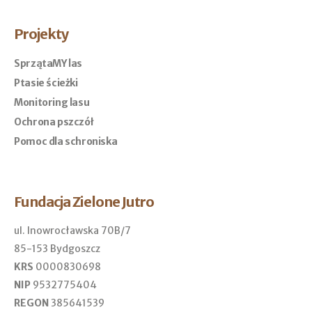
Projekty
SprzątaMY las
Ptasie ścieżki
Monitoring lasu
Ochrona pszczół
Pomoc dla schroniska
Fundacja Zielone Jutro
ul. Inowrocławska 70B/7
85-153 Bydgoszcz
KRS
0000830698
NIP
9532775404
REGON
385641539