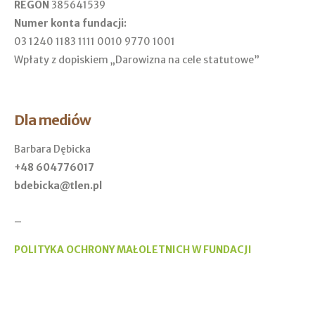
REGON
385641539
Numer konta fundacji:
03 1240 1183 1111 0010 9770 1001
Wpłaty z dopiskiem „Darowizna na cele statutowe”
Dla mediów
Barbara Dębicka
+48 604776017
bdebicka@tlen.pl
_
POLITYKA OCHRONY MAŁOLETNICH W FUNDACJI