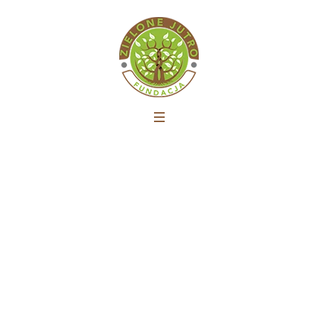
Inauguracja Akcji Czysta
Wisła w Bydgoszczy
Strona główna
»
Inauguracja Akcji Czysta Wisła w
Bydgoszczy