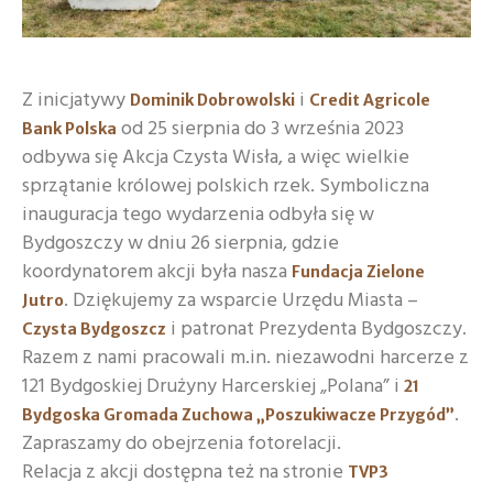
Z inicjatywy
i
Dominik Dobrowolski
Credit Agricole
od 25 sierpnia do 3 września 2023
Bank Polska
odbywa się Akcja Czysta Wisła, a więc wielkie
sprzątanie królowej polskich rzek. Symboliczna
inauguracja tego wydarzenia odbyła się w
Bydgoszczy w dniu 26 sierpnia, gdzie
koordynatorem akcji była nasza
Fundacja Zielone
. Dziękujemy za wsparcie Urzędu Miasta –
Jutro
i patronat Prezydenta Bydgoszczy.
Czysta Bydgoszcz
Razem z nami pracowali m.in. niezawodni harcerze z
121 Bydgoskiej Drużyny Harcerskiej „Polana” i
21
.
Bydgoska Gromada Zuchowa „Poszukiwacze Przygód”
Zapraszamy do obejrzenia fotorelacji.
Relacja z akcji dostępna też na stronie
TVP3