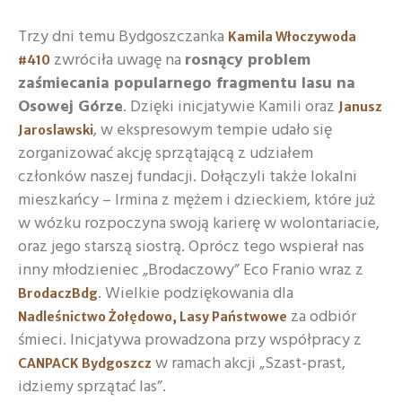
Trzy dni temu Bydgoszczanka
Kamila Włoczywoda
zwróciła uwagę na
rosnący problem
#410
zaśmiecania popularnego fragmentu lasu na
Osowej Górze
. Dzięki inicjatywie Kamili oraz
Janusz
, w ekspresowym tempie udało się
Jaroslawski
zorganizować akcję sprzątającą z udziałem
członków naszej fundacji. Dołączyli także lokalni
mieszkańcy – Irmina z mężem i dzieckiem, które już
w wózku rozpoczyna swoją karierę w wolontariacie,
oraz jego starszą siostrą. Oprócz tego wspierał nas
inny młodzieniec „Brodaczowy” Eco Franio wraz z
. Wielkie podziękowania dla
BrodaczBdg
za odbiór
Nadleśnictwo Żołędowo, Lasy Państwowe
śmieci. Inicjatywa prowadzona przy współpracy z
w ramach akcji „Szast-prast,
CANPACK Bydgoszcz
idziemy sprzątać las”.