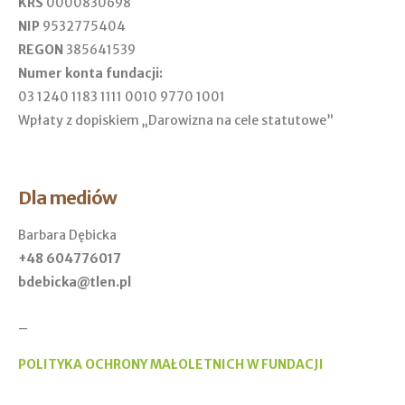
KRS
0000830698
NIP
9532775404
REGON
385641539
Numer konta fundacji:
03 1240 1183 1111 0010 9770 1001
Wpłaty z dopiskiem „Darowizna na cele statutowe”
Dla mediów
Barbara Dębicka
+48 604776017
bdebicka@tlen.pl
_
POLITYKA OCHRONY MAŁOLETNICH W FUNDACJI