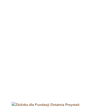
Zbiórka dla Fundacji Ostatnia
Przystań
Strona główna
»
Zbiórka dla Fundacji Ostatnia Przystań