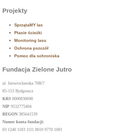
Projekty
SprzątaMY las
Ptasie ścieżki
Monitoring lasu
Ochrona pszczół
Pomoc dla schroniska
Fundacja Zielone Jutro
ul. Inowrocławska 70B/7
85-153 Bydgoszcz
KRS
0000830698
NIP
9532775404
REGON
385641539
Numer konta fundacji:
03 1240 1183 1111 0010 9770 1001