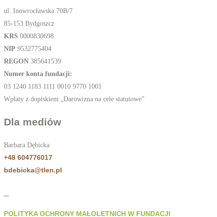
ul. Inowrocławska 70B/7
85-153 Bydgoszcz
KRS
0000830698
NIP
9532775404
REGON
385641539
Numer konta fundacji:
03 1240 1183 1111 0010 9770 1001
Wpłaty z dopiskiem „Darowizna na cele statutowe”
Dla mediów
Barbara Dębicka
+48 604776017
bdebicka@tlen.pl
_
POLITYKA OCHRONY MAŁOLETNICH W FUNDACJI