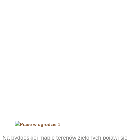
Prace w ogrodzie
Strona główna
»
Prace w ogrodzie
Na bydgoskiej mapie terenów zielonych pojawi się