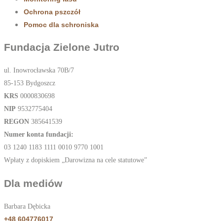
Ochrona pszczół
Pomoc dla schroniska
Fundacja Zielone Jutro
ul. Inowrocławska 70B/7
85-153 Bydgoszcz
KRS
0000830698
NIP
9532775404
REGON
385641539
Numer konta fundacji:
03 1240 1183 1111 0010 9770 1001
Wpłaty z dopiskiem „Darowizna na cele statutowe”
Dla mediów
Barbara Dębicka
+48 604776017