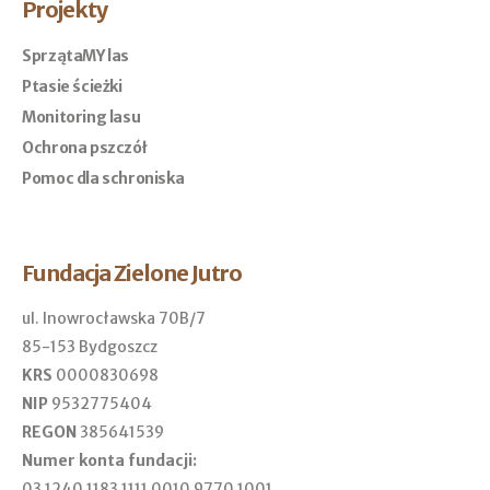
Projekty
SprzątaMY las
Ptasie ścieżki
Monitoring lasu
Ochrona pszczół
Pomoc dla schroniska
Fundacja Zielone Jutro
ul. Inowrocławska 70B/7
85-153 Bydgoszcz
KRS
0000830698
NIP
9532775404
REGON
385641539
Numer konta fundacji:
03 1240 1183 1111 0010 9770 1001